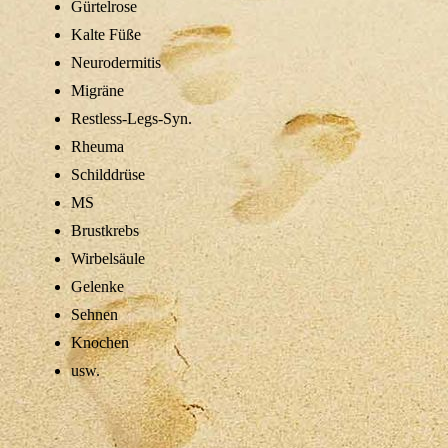
Gürtelrose
Kalte Füße
Neurodermitis
Migräne
Restless-Legs-Syn.
Rheuma
Schilddrüse
MS
Brustkrebs
Wirbelsäule
Gelenke
Sehnen
Knochen
usw.