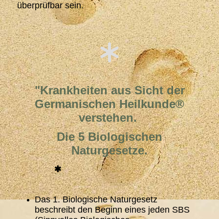
überprüfbar sein.
"Krankheiten aus Sicht der
Germanischen Heilkunde®
verstehen.
Die 5 Biologischen
Naturgesetze.
Das 1. Biologische Naturgesetz
beschreibt den Beginn eines jeden SBS